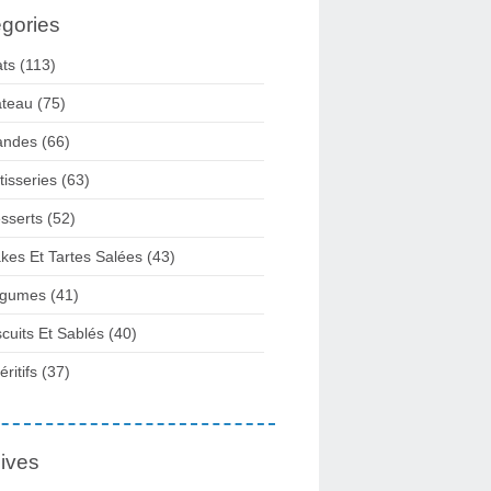
gories
ats
(113)
teau
(75)
andes
(66)
tisseries
(63)
sserts
(52)
kes Et Tartes Salées
(43)
gumes
(41)
scuits Et Sablés
(40)
ritifs
(37)
ives