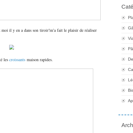
Caté
Pl
Gâ
z moi il y en a dans son tiroir!m'a fait le plaisir de réaliser
Vi
Pâ
té les
croissants
maison rapides.
De
Ca
Lé
Bi
Apé
Arch