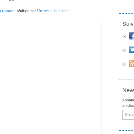
au romarin
réalisée par
Un zeste de cuisine
.
Suiv
News
Abonne
article
Email