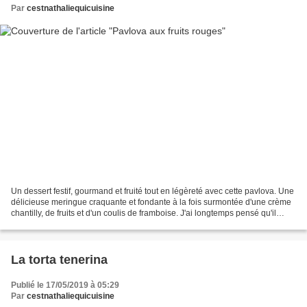
Par
cestnathaliequicuisine
Un dessert festif, gourmand et fruité tout en légèreté avec cette pavlova. Une
délicieuse meringue craquante et fondante à la fois surmontée d'une crème
chantilly, de fruits et d'un coulis de framboise. J'ai longtemps pensé qu'il
s'agissait d'un dessert...
La torta tenerina
Publié le 17/05/2019 à 05:29
Par
cestnathaliequicuisine