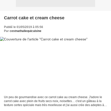
Carrot cake et cream cheese
Publié le 01/05/2019 à 05:56
Par
cestnathaliequicuisine
Un peu de gourmandise avec ce carrot cake au cream cheese. J'adore le
carrot cake avec plein de fruits secs noix, noisettes… c'est un gâteau à la
texture certes spéciale mais très moelleuse et j'ai aussi crée des adeptes à
la maison. Je n'avais jamais...