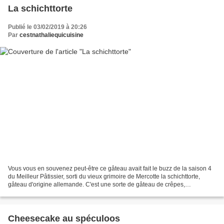
La schichttorte
Publié le 03/02/2019 à 20:26
Par
cestnathaliequicuisine
Vous vous en souvenez peut-être ce gâteau avait fait le buzz de la saison 4
du Meilleur Pâtissier, sorti du vieux grimoire de Mercotte la schichttorte,
gâteau d'origine allemande. C'est une sorte de gâteau de crêpes,
normalement 20 couches qui cuisent...
Cheesecake au spéculoos