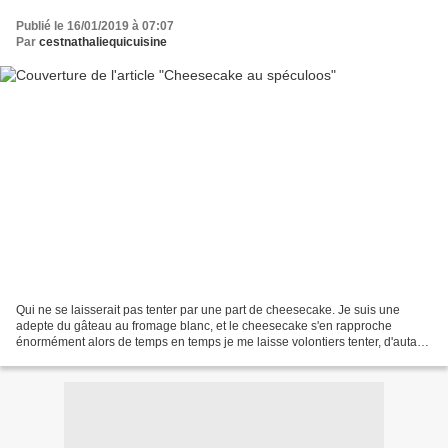
Publié le 16/01/2019 à 07:07
Par
cestnathaliequicuisine
Qui ne se laisserait pas tenter par une part de cheesecake. Je suis une
adepte du gâteau au fromage blanc, et le cheesecake s'en rapproche
énormément alors de temps en temps je me laisse volontiers tenter, d'autant
plus que c'est un gâteau qui passe bien...