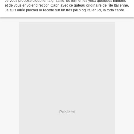
Je vous propose d'oublier la grisaille, de fermer les yeux quelques minutes
et de vous envoler direction Capri avec ce gâteau originaire de l'île Italienne.
Je suis allée piocher la recette sur un très joli blog Italien ici, la torta caprese
est un gâteau...
Publicité