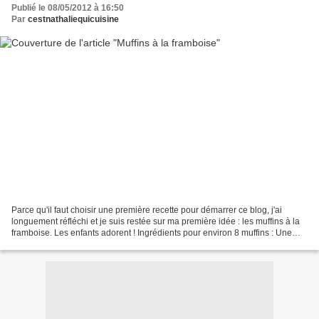
Publié le 08/05/2012 à 16:50
Par
cestnathaliequicuisine
Parce qu'il faut choisir une première recette pour démarrer ce blog, j'ai
longuement réfléchi et je suis restée sur ma première idée : les muffins à la
framboise. Les enfants adorent ! Ingrédients pour environ 8 muffins : Une
barquette de125 gr de framboises...