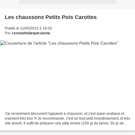
Les chaussons Petits Pois Carottes
Publié le 11/05/2012 à 19:52
Par
cestnathaliequicuisine
J'ai recemment découvert l'appareil à chausson, et c'est super pratique et
vraiment très bon !!! Je recommande, c'est un tout petit investissement, et très
vite amorti. Il suffit de préparer une pâte brisée (100 gr de farine, 50 gr de
beurre, 1 pincée...