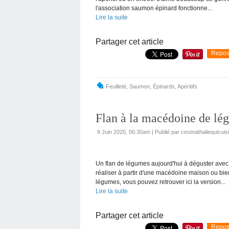
l'association saumon épinard fonctionne...
Lire la suite
Partager cet article
Repos
Feuilleté
,
Saumon
,
Épinards
,
Apéritifs
Flan à la macédoine de lé
9 Juin 2020, 06:30am
|
Publié par cestnathaliequicuis
Un flan de légumes aujourd'hui à déguster avec 
réaliser à partir d'une macédoine maison ou bie
légumes, vous pouvez retrouver ici la version...
Lire la suite
Partager cet article
Repos