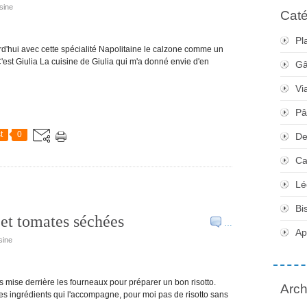
sine
Caté
Pl
ourd'hui avec cette spécialité Napolitaine le calzone comme un
'est Giulia La cuisine de Giulia qui m'a donné envie d'en
Gâ
Vi
Pâ
t
0
De
Ca
Lé
Bi
 et tomates séchées
…
Apé
sine
s mise derrière les fourneaux pour préparer un bon risotto.
Arch
 des ingrédients qui l'accompagne, pour moi pas de risotto sans