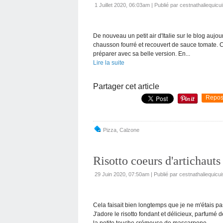
1 Juillet 2020, 06:03am
|
Publié par cestnathaliequicui
De nouveau un petit air d'Italie sur le blog auj
chausson fourré et recouvert de sauce tomate. C
préparer avec sa belle version. En...
Lire la suite
Partager cet article
Repos
Pizza
,
Calzone
Risotto coeurs d'artichauts
29 Juin 2020, 07:50am
|
Publié par cestnathaliequicui
Cela faisait bien longtemps que je ne m'étais pa
J'adore le risotto fondant et délicieux, parfumé
la petite touche crémeuse de mascarpone...