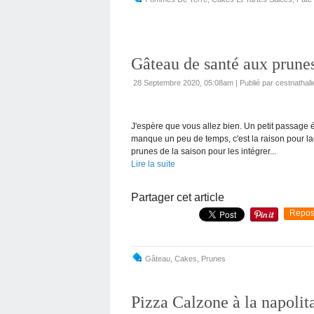
Gâteau de santé aux prune
28 Septembre 2020, 05:08am
|
Publié par cestnathali
J'espère que vous allez bien. Un petit passage éc
manque un peu de temps, c'est la raison pour laqu
prunes de la saison pour les intégrer...
Lire la suite
Partager cet article
Repos
Gâteau
,
Cakes
,
Prunes
Pizza Calzone à la napolit