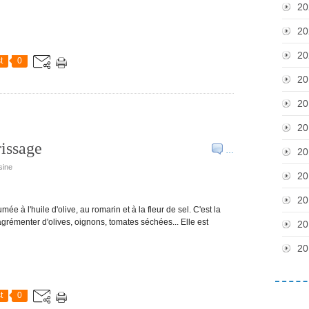
20
20
20
t
0
20
20
20
rissage
…
20
sine
20
20
ée à l'huile d'olive, au romarin et à la fleur de sel. C'est la
agrémenter d'olives, oignons, tomates séchées... Elle est
20
20
t
0