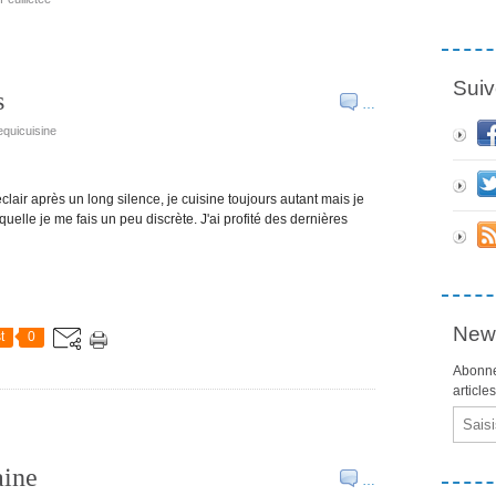
Suiv
s
…
equicuisine
lair après un long silence, je cuisine toujours autant mais je
elle je me fais un peu discrète. J'ai profité des dernières
News
t
0
Abonne
article
Email
aine
…