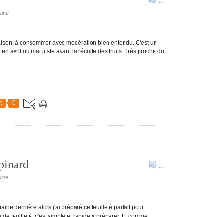
…
sine
maison, à consommer avec modération bien entendu. C'est un
 en avril ou mai juste avant la récolte des fruits. Très proche du
t
0
pinard
…
sine
ne dernière alors j'ai préparé ce feuilleté parfait pour
 de feuilleté, c'est simple et rapide à préparer. Et comme