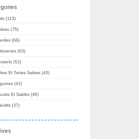
gories
ats
(113)
teau
(75)
andes
(66)
tisseries
(63)
sserts
(52)
kes Et Tartes Salées
(43)
gumes
(41)
scuits Et Sablés
(40)
ritifs
(37)
ives