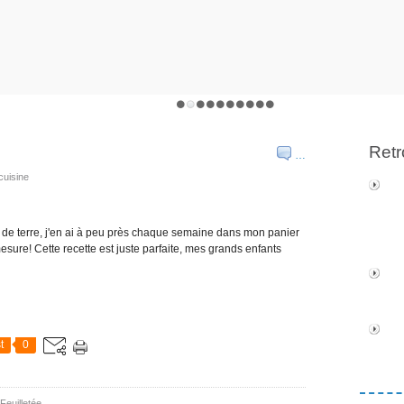
Retr
…
cuisine
de terre, j'en ai à peu près chaque semaine dans mon panier
mesure! Cette recette est juste parfaite, mes grands enfants
t
0
Feuilletée