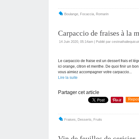
Boulange
,
Focaccia
,
Romarin
Carpaccio de fraises à la 
14 Juin 2020, 05:14am
|
Publié par cestnathaliequicui
Le carpaccio de fraise est un dessert frais et l
ici orange, citron et menthe. De quoi finir un b
vous aimiez accompagner votre carpaccio...
Lire la suite
Partager cet article
Repos
Fraises
,
Desserts
,
Fruits
Vin de feuilles de cerisier