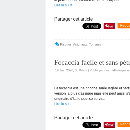
Lire la suite
Partager cet article
Repos
Risottos
,
Artichauts
,
Tomates
Focaccia facile et sans pét
19 Juin 2020, 05:04am
|
Publié par cestnathaliequicui
La focaccia est une brioche salée légère et parfum
version la plus classique mais elle peut aussi s'
originaire d'Italie peut se servir...
Lire la suite
Partager cet article
Repos