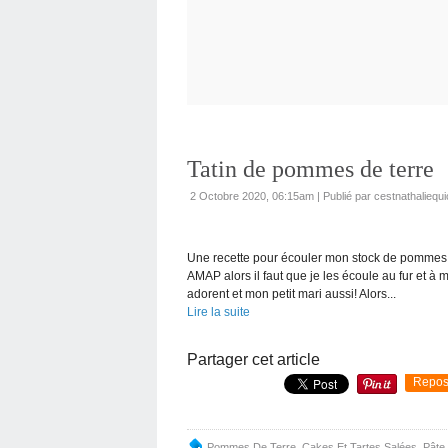
Tatin de pommes de terre
2 Octobre 2020, 06:15am
|
Publié par cestnathaliequi
Une recette pour écouler mon stock de pommes 
AMAP alors il faut que je les écoule au fur et à 
adorent et mon petit mari aussi! Alors...
Lire la suite
Partager cet article
Repos
Pommes De Terre
,
Cakes Et Tartes Salées
,
Pâte 