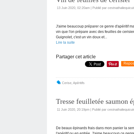
13 Juin 2020, 02:20am
|
Publié par cestnathaliequicui
J'aime beaucoup préparer ce genre d'apéritif 
vin que l'on prépare avec des feuilles de cerisier
Guignolet, c'est un vin doux et...
Lire la suite
Partager cet article
Repos
Cerise
,
Apéritifs
Tresse feuilletée saumon é
11 Juin 2020, 20:19pm
|
Publié par cestnathaliequicui
De beaux épinards frais dans mon panier la semai
l'apéritif ou en entrée. J'aime beaucoup ce genre