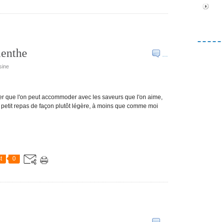
menthe
…
sine
éger que l'on peut accommoder avec les saveurs que l'on aime,
on petit repas de façon plutôt légère, à moins que comme moi
t
0