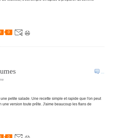
t
0
gumes
…
ine
une petite salade. Une recette simple et rapide que l'on peut
n une version toute prête. J'aime beaucoup les flans de
t
0