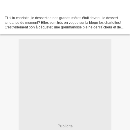
Et si la charlotte, le dessert de nos grands-mères était devenu le dessert
tendance du moment? Elles sont très en vogue sur la blogo les charlottes!
C'est tellement bon à déguster, une gourmandise pleine de fraîcheur et de
saveurs... et si joli que l'on...
Publicité