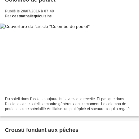
Publié le 20/07/2016 à 07:40
Par
cestnathaliequicuisine
Du soleil dans l'assiette aujourd'hui avec cette recette. Et pas que dans
l'assiette car le soleil se montre généreux en ce moment. Le colombo de
poulet est une spécialité Antillaise, un plat épicé et savoureux qui a régalé
nos papilles. Une idée de plat...
Crousti fondant aux pêches