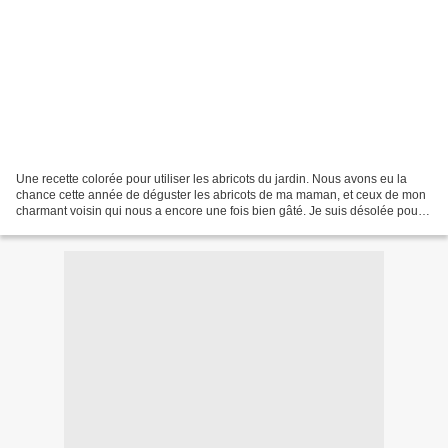
Une recette colorée pour utiliser les abricots du jardin. Nous avons eu la
chance cette année de déguster les abricots de ma maman, et ceux de mon
charmant voisin qui nous a encore une fois bien gâté. Je suis désolée pour
les non adeptes du sucré-salé,...